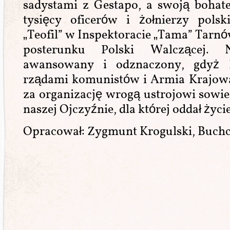
sadystami z Gestapo, a swoją bohater
tysięcy oficerów i żołnierzy pols
„Teofil” w Inspektoracie „Tama” Tarnó
posterunku Polski Walczącej. N
awansowany i odznaczony, gdyż P
rządami komunistów i Armia Krajowa 
za organizację wrogą ustrojowi sowi
naszej Ojczyźnie, dla której oddał życi
Opracował: Zygmunt Krogulski, Buchci