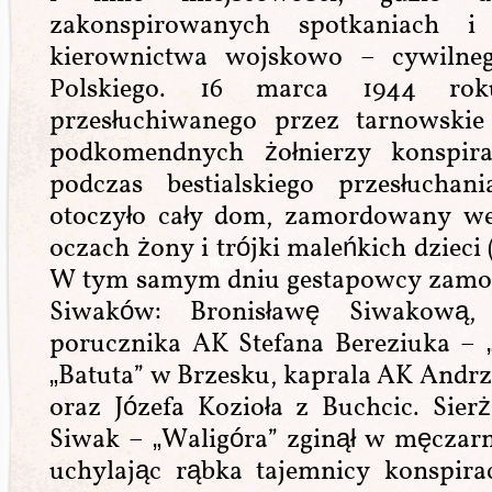
zakonspirowanych spotkaniach i
kierownictwa wojskowo – cywilne
Polskiego. 16 marca 1944 ro
przesłuchiwanego przez tarnowskie
podkomendnych żołnierzy konspirac
podczas bestialskiego przesłuchan
otoczyło cały dom, zamordowany w
oczach żony i trójki maleńkich dzieci 
W tym samym dniu gestapowcy zamor
Siwaków: Bronisławę Siwakową,
porucznika AK Stefana Bereziuka – 
„Batuta” w Brzesku, kaprala AK Andr
oraz Józefa Kozioła z Buchcic. Sier
Siwak – „Waligóra” zginął w męczarni
uchylając rąbka tajemnicy konspir