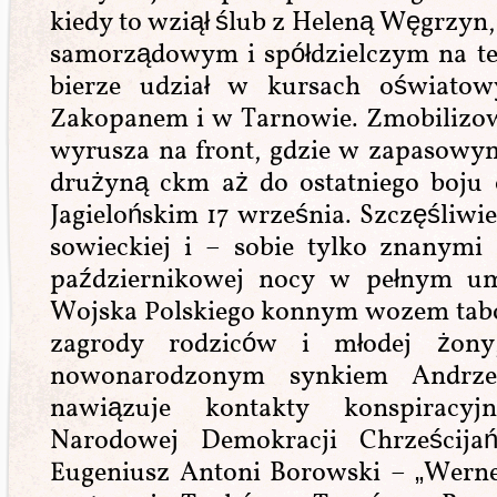
kiedy to wziął ślub z Heleną Węgrzyn,
samorządowym i spółdzielczym na t
bierze udział w kursach oświatow
Zakopanem i w Tarnowie. Zmobilizow
wyrusza na front, gdzie w zapasowym
drużyną ckm aż do ostatniego boju
Jagielońskim 17 września. Szczęśliwi
sowieckiej i – sobie tylko znanym
październikowej nocy w pełnym um
Wojska Polskiego konnym wozem tab
zagrody rodziców i młodej żony
nowonarodzonym synkiem Andrzej
nawiązuje kontakty konspiracyj
Narodowej Demokracji Chrześcijańs
Eugeniusz Antoni Borowski – „Werner”