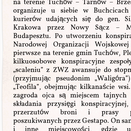
na terenie Tuchów – Tarnów – Brze
organizuje u siebie w Buchcicach
kurierów udających się do gen. S
Krakowa przez Nowy Sącz – M
Budapesztu. Po utworzeniu konspi
Narodowej Organizacji Wojskowej
pierwsze na terenie gmin Tuchów, Pl
kilkuosobowe konspiracyjne zespo
„scaleniu” z ZWZ awansuje do stopn
(przyjmując pseudonim „Waligóra”
„Teofila”, obejmując kilkanaście wsi
zagroda ojca są miejscem tajnych 
składania przysięgi konspiracyjnej
przerzutów broni i prasy po
poszukiwanych przez Gestapo. On sa
i inne miejscowości, gdzie u