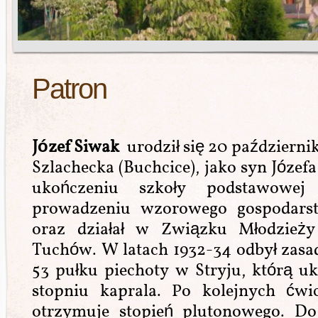
Patron
Józef Siwak
urodził się 20 październi
Szlachecka (Buchcice), jako syn Józef
ukończeniu szkoły podstawowe
prowadzeniu wzorowego gospodarstw
oraz działał w Związku Młodzieży 
Tuchów. W latach 1932-34 odbył zas
53 pułku piechoty w Stryju, którą 
stopniu kaprala. Po kolejnych ćwic
otrzymuje stopień plutonowego. Do