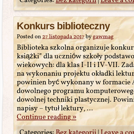
Categories:
Bez kategorii
|
Leave a c
Konkurs biblioteczny
Posted on
27 listopada 2017
by
gawmag
Biblioteka szkolna organizuje konkur
książki” dla uczniów szkoły podstaw
wiekowych: dla klas I-II i IV-VII. Z
na wykonaniu projektu okładki lektur
powinien być wykonany w formacie 
dowolnego programu komputerowego
dowolnej techniki plastycznej. Powin
napisy – tytuł lektury, …
Continue reading
»
Categories:
Bez kategorii
|
Leave a c