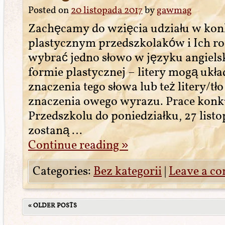
Posted on
20 listopada 2017
by
gawmag
Zachęcamy do wzięcia udziału w kon
plastycznym przedszkolaków i Ich r
wybrać jedno słowo w języku angielsk
formie plastycznej – litery mogą układ
znaczenia tego słowa lub też litery/t
znaczenia owego wyrazu. Prace konk
Przedszkolu do poniedziałku, 27 list
zostaną …
Continue reading
»
Categories:
Bez kategorii
|
Leave a c
«
OLDER POSTS