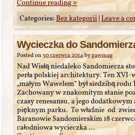
Continue reading
»
Categories:
Bez kategorii
|
Leave a c
Wycieczka do Sandomierz
Posted on
30 czerwca 2014
by
gawmag
Nad Wisłą niedaleko Sandomierza sto
perła polskiej architektury. Ten XVI
„małym Wawelem” był siedzibą rodu 
Zachowany w znakomitym stanie poz
czasy renesansu, a jego dodatkowym 
pięknym parku. To właśnie od zwied
Baranowie Sandomierskim 18 czerwca
całodniowa wycieczka …