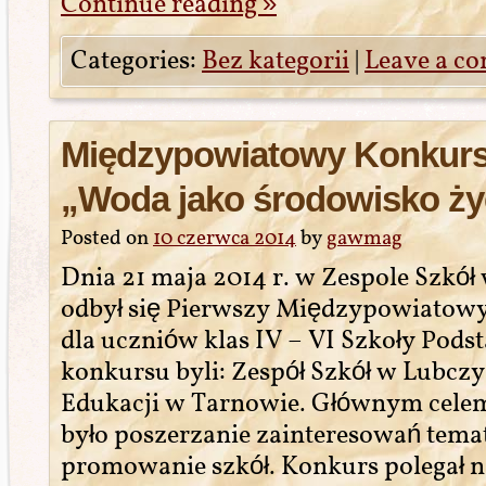
Continue reading
»
Categories:
Bez kategorii
|
Leave a c
Międzypowiatowy Konkurs
„Woda jako środowisko ży
Posted on
10 czerwca 2014
by
gawmag
Dnia 21 maja 2014 r. w Zespole Szkół
odbył się Pierwszy Międzypowiatow
dla uczniów klas IV – VI Szkoły Pod
konkursu byli: Zespół Szkół w Lubc
Edukacji w Tarnowie. Głównym cele
było poszerzanie zainteresowań tema
promowanie szkół. Konkurs polegał n